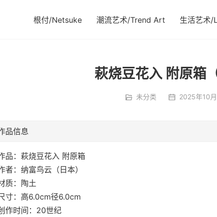
根付/Netsuke
潮流艺术/Trend Art
生活艺术/Li
萩烧豆花入 附原箱
未分类
2025年10月
作品信息
作品：萩烧豆花入 附原箱
作者：纳富鸟云（日本）
材质：陶土
尺寸：高6.0cm径6.0cm
创作时间：20世纪