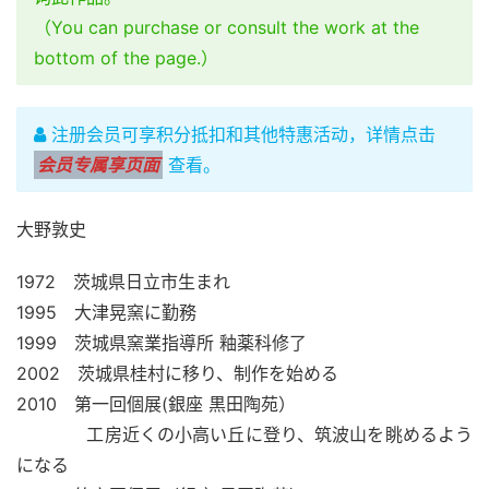
（You can purchase or consult the work at the
bottom of the page.）
注册会员可享积分抵扣和其他特惠活动，详情点击
会员专属享页面
查看。
大野敦史
1972　茨城県日立市生まれ
1995　大津晃窯に勤務
1999　茨城県窯業指導所 釉薬科修了
2002　茨城県桂村に移り、制作を始める
2010　第一回個展(銀座 黒田陶苑）
　　　　工房近くの小高い丘に登り、筑波山を眺めるよう
になる