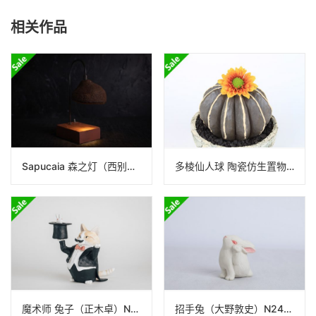
相关作品
Sapucaia 森之灯（西别府久幸）N24B210
多棱仙人球 陶瓷仿生置物（泷上玄野）N24B347
魔术师 兔子（正木卓）N22A281
招手兔（大野敦史）N24B77