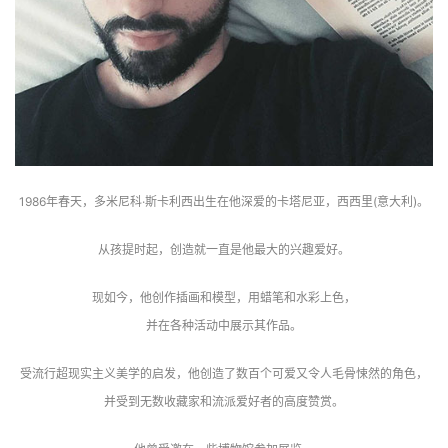
1986年春天，多米尼科·斯卡利西出生在他深爱的卡塔尼亚，西西里(意大利)。
从孩提时起，创造就一直是他最大的兴趣爱好。
现如今，他创作插画和模型，用蜡笔和水彩上色，
并在各种活动中展示其作品。
受流行超现实主义美学的启发，他创造了数百个可爱又令人毛骨悚然的角色，
并受到无数收藏家和流派爱好者的高度赞赏。