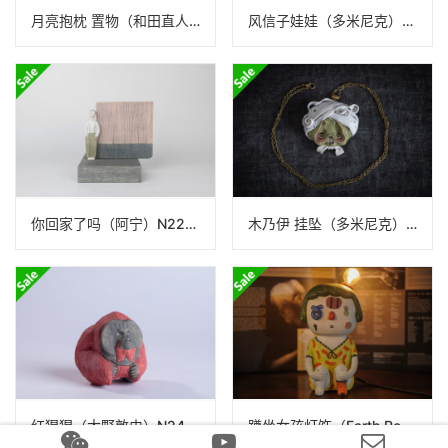
月亮抱枕 置物（和田直人）N24B401
风信子娃娃（多米尼克）N22B075
你回家了吗（阿宁）N22A354_02
木乃伊 挂坠（多米尼克）N24B043
红猩猩（大野敦史）N24B77
蹲坐女孩灯饰（Earth Republic）N25ER033