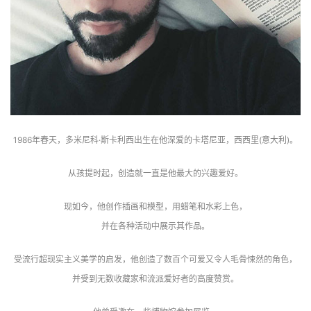
1986年春天，多米尼科·斯卡利西出生在他深爱的卡塔尼亚，西西里(意大利)。
从孩提时起，创造就一直是他最大的兴趣爱好。
现如今，他创作插画和模型，用蜡笔和水彩上色，
并在各种活动中展示其作品。
受流行超现实主义美学的启发，他创造了数百个可爱又令人毛骨悚然的角色，
并受到无数收藏家和流派爱好者的高度赞赏。