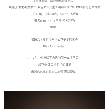
他曾受邀在一些博物馆参加展览，
埃德加·爱伦·坡博物馆(弗吉尼亚州里士满)和ROTOFUGI画廊等艺术画廊
(芝加哥)，杂波画廊(Beacon，纽约)
著名的BEINART画廊(澳大利亚)
等等。
他接受了著名的当代艺术杂志的采访
BIZZARRE杂志。
2017年，他出版了自己的第一本插画集，
维克多·弗兰肯斯坦的日记
由贝克莫诺实验室出版社协助出版。