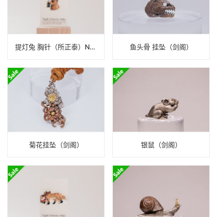
提灯兔 胸针（所正泰）N23B219
鱼头骨 挂坠（剑阁）
菊花挂坠（剑阁）
银鼠（剑阁）