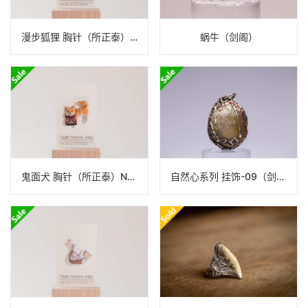
漫步狐狸 胸针（所正泰）N23B201
蜗牛（剑阁）
鬼面犬 胸针（所正泰）N23B186
自然心系列 挂饰-09（剑阁）