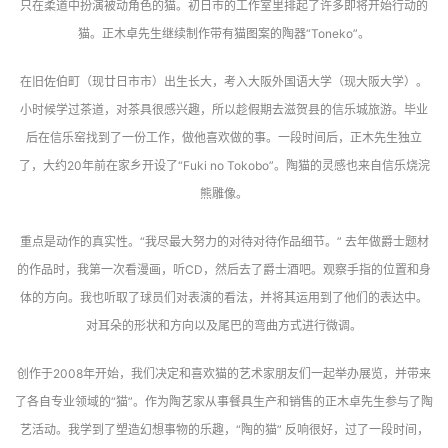
只在柔道中扮演被动角色的猫。初日市的工作室里排起了许多即将开始行动的
猫。正木卓先生继续制作带有猫图案的陶器“Toneko”。
在旧佐伯町（现廿日市市）出生长大，考入大阪外国语大学（现大阪大学）。
小时候学过茶道，对茶具很感兴趣，所以趁假期去滋贺县的信乐城旅游。毕业
后在信乐窑找到了一份工作，做他喜欢做的事。一段时间后，正木先生独立
了，大约20年前在家乡开设了“Fuki no Tokobo”。陶猫的灵感也来自信乐烧浣
熊雕像。
重点是动作的真实性。“我尽最大努力的对待对待作品细节。” 去年做爵士题材
的作品时，我第一次看漫画，听CD，然后去了爵士酒吧。观察手指的位置和身
体的方向。我也听取了球员们对表演的看法，并将其运用到了他们的表达中。
对耳朵的形状和方向以及尾巴的弯曲方式进行微调。
创作于2008年开始，我们决定和喜欢猫的艺术家朋友们一起举办展览，并带来
了各自专业领域的“猫”。作为陶艺家从事餐具生产和销售的正木卓先生参与了陶
艺活动。我学到了塑造幻想事物的乐趣，“陶的猫” 反响很好，过了一段时间，