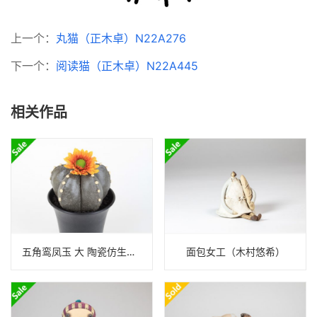
上一个：
丸猫（正木卓）N22A276
下一个：
阅读猫（正木卓）N22A445
相关作品
五角鸾凤玉 大 陶瓷仿生置物（泷上玄野）N24B343
面包女工（木村悠希）