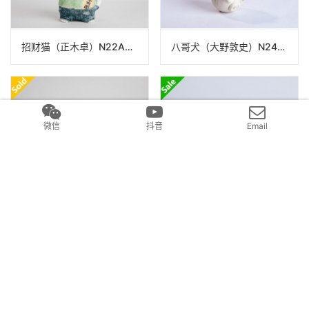
招财猫（正木卓）N22A280
八哥犬（大野敦史）N24B77
微信
抖音
Email
肥猫 探手（正木卓）N22A453
斯芬克斯猴（大野敦史）N24B77
发表回复
要发表评论，您必须先
登录
。