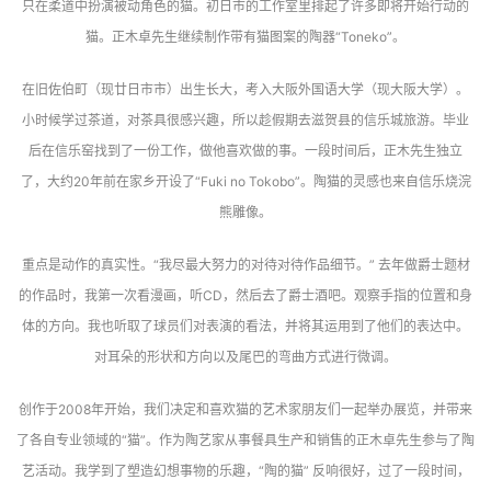
只在柔道中扮演被动角色的猫。初日市的工作室里排起了许多即将开始行动的
猫。正木卓先生继续制作带有猫图案的陶器“Toneko”。
在旧佐伯町（现廿日市市）出生长大，考入大阪外国语大学（现大阪大学）。
小时候学过茶道，对茶具很感兴趣，所以趁假期去滋贺县的信乐城旅游。毕业
后在信乐窑找到了一份工作，做他喜欢做的事。一段时间后，正木先生独立
了，大约20年前在家乡开设了“Fuki no Tokobo”。陶猫的灵感也来自信乐烧浣
熊雕像。
重点是动作的真实性。“我尽最大努力的对待对待作品细节。” 去年做爵士题材
的作品时，我第一次看漫画，听CD，然后去了爵士酒吧。观察手指的位置和身
体的方向。我也听取了球员们对表演的看法，并将其运用到了他们的表达中。
对耳朵的形状和方向以及尾巴的弯曲方式进行微调。
创作于2008年开始，我们决定和喜欢猫的艺术家朋友们一起举办展览，并带来
了各自专业领域的“猫”。作为陶艺家从事餐具生产和销售的正木卓先生参与了陶
艺活动。我学到了塑造幻想事物的乐趣，“陶的猫” 反响很好，过了一段时间，