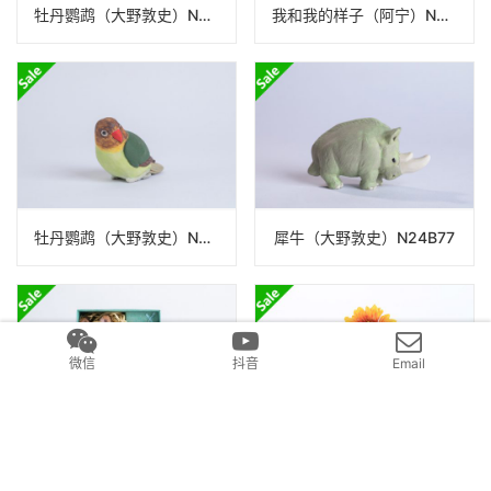
牡丹鹦鹉（大野敦史）N24B77
我和我的样子（阿宁）N22A354_18
牡丹鹦鹉（大野敦史）N24B77
犀牛（大野敦史）N24B77
微信
抖音
Email
小熊套装（Cocina）
多棱仙人球 陶瓷仿生置物（泷上玄野）N24B347