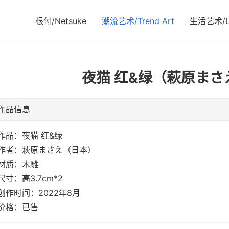
根付/Netsuke
潮流艺术/Trend Art
生活艺术/Li
夜猫 红&绿（萩原まさえ
作品信息
作品：夜猫 红&绿
作者：萩原まさえ（日本）
材质：木雕
尺寸：高3.7cm*2
创作时间：2022年8月
价格：已售