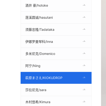
酒井 豪/hotoke
莲溪圆诚/hasutani
须藤忠隆/Tadataka
伊娜罗曼琴科/Inna
多米尼克/Domenico
阿宁/Ning
萩原まさえ/KIOKUDROP
莎拉尼克/sara
木村悠希/Kimura