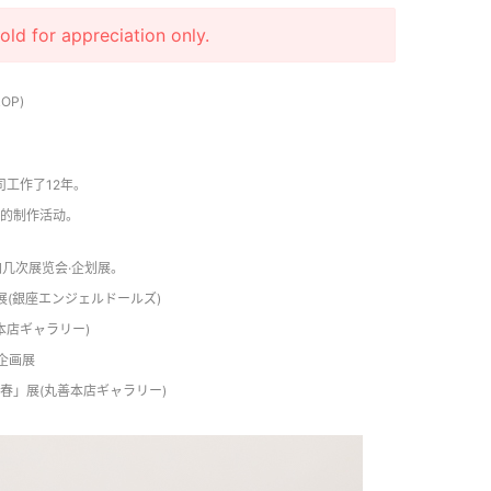
r appreciation only.
OP)
工作了12年。
的制作活动。
加几次展览会·企划展。
展(銀座エンジェルドールズ)
善本店ギャラリー)
企画展
展「春」展(丸善本店ギャラリー)