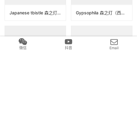
Japanese tbistle 森之灯（西别府久幸）N25B016
Gypsophila 森之灯（西别府久幸）N24B208
微信
抖音
Email
Stipa 森之灯（西别府久幸）N24B214
Bouquet 森之灯（西别府久幸）N25B020
发表回复
要发表评论，您必须先
登录
。
Copyright © 2017 元气造物 版权所有
沪ICP备2022017336号
Powered by
和清堂