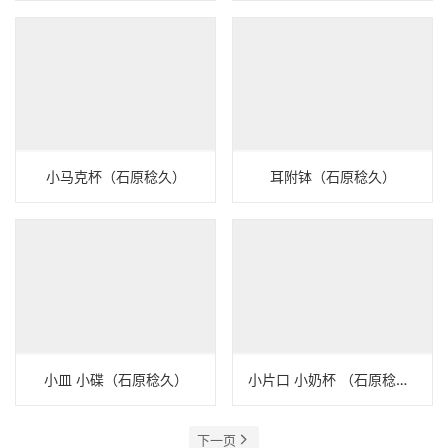
小马克杯（石原稔久）
耳附钵（石原稔久）
小皿 小碟（石原稔久）
小片口 小奶杯 （石原稔久）
下一页