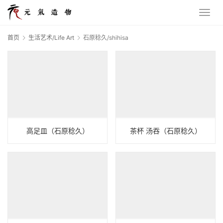
首页
生活艺术/Life Art
石原稔久/shihisa
高足皿（石原稔久）
茶杯 汤吞（石原稔久）