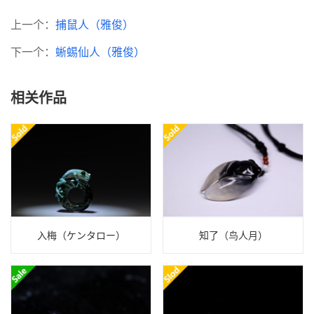
上一个：
捕鼠人（雅俊）
下一个：
蜥蜴仙人（雅俊）
相关作品
入梅（ケンタロー）
知了（鸟人月）