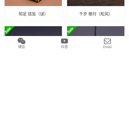
知足 挂坠（谜）
千岁 根付（松风）
微信
抖音
Email
狼鬼斗（乌彭斯基）
骷髅银坠（kozoo）
发表回复
要发表评论，您必须先
登录
。
Copyright © 2017 元气造物 版权所有
沪ICP备2022017336号
Powered by
和清堂