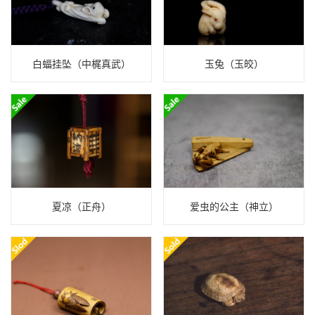
白蝠挂坠（中梶真武）
玉兔（玉皎）
夏凉（正舟）
爱虫的公主（神立）