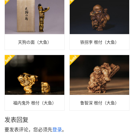
天狗の面（大鱼）
铁拐李 根付（大鱼）
福内鬼外 根付（大鱼）
鲁智深 根付（大鱼）
发表回复
要发表评论，您必须先
登录
。