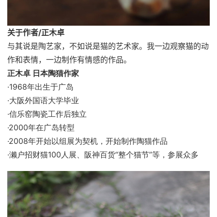
关于作者/正木卓
与其说是陶艺家，不如说是猫的艺术家。我一边观察猫的动
作和表情，一边制作有情感的作品。
正木卓
日本陶猫作家
·1968
年出生于广岛
·
大阪外国语大学毕业
·
信乐窑陶瓷工作后独立
·2000
年在广岛转型
·2008
年开始以组展为契机，开始制作陶猫作品
·
濑户招财猫
100
人展、阪神百货
“
整个猫节
”
等，参展众多