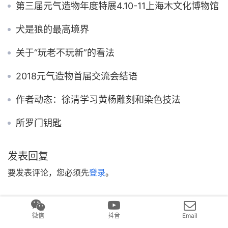
第三届元气造物年度特展4.10-11上海木文化博物馆
犬是狼的最高境界
关于“玩老不玩新”的看法
2018元气造物首届交流会结语
作者动态：徐清学习黄杨雕刻和染色技法
所罗门钥匙
发表回复
要发表评论，您必须先
登录
。
微信
抖音
Email
Copyright © 2017 元气造物 版权所有
沪ICP备2022017336号
Powered by
和清堂