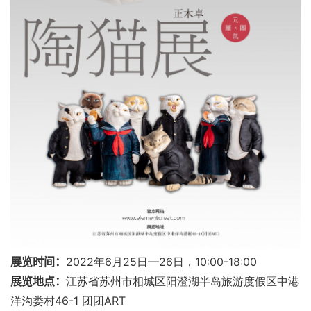
展览时间：
2022
年
6
月
25
日
—26
日，
10:00-18:00
展览地点：
江苏省苏州市相城区阳澄湖半岛旅游度假区中港
洋沟娄村
46-1
团团
ART