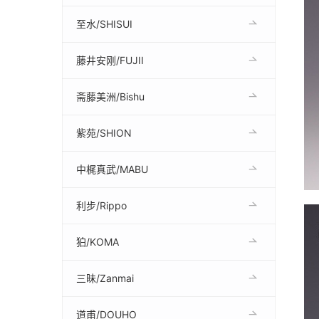
至水/SHISUI
藤井安刚/FUJII
斋藤美洲/Bishu
紫苑/SHION
中梶真武/MABU
利步/Rippo
狛/KOMA
三昧/Zanmai
道甫/DOUHO