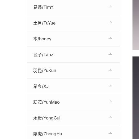
易鑫/TimYi
土月/TuYue
本/honey
谈子/Tanzi
羽昆/YuKun
希今/XJ
耘茂/YunMao
永贵/YongGui
冢虎/ZhongHu