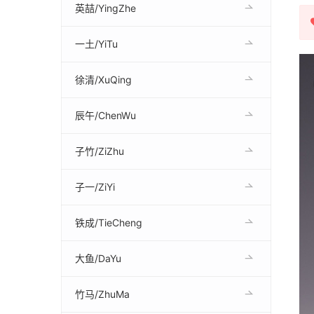
英喆/YingZhe
一土/YiTu
徐清/XuQing
辰午/ChenWu
子竹/ZiZhu
子一/ZiYi
铁成/TieCheng
大鱼/DaYu
竹马/ZhuMa