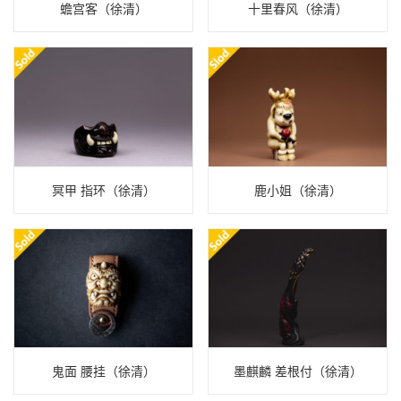
蟾宫客（徐清）
十里春风（徐清）
冥甲 指环（徐清）
鹿小姐（徐清）
鬼面 腰挂（徐清）
墨麒麟 差根付（徐清）