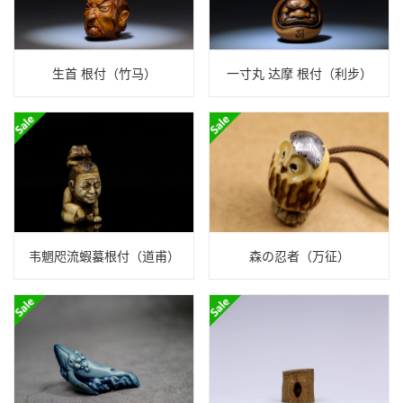
生首 根付（竹马）
一寸丸 达摩 根付（利步）
韦魍咫流蝦蟇根付（道甫）
森の忍者（万征）