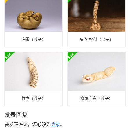
海獭（谈子）
鬼女 根付（谈子）
竹虎（谈子）
瘤尾守宫（谈子）
发表回复
要发表评论，您必须先
登录
。