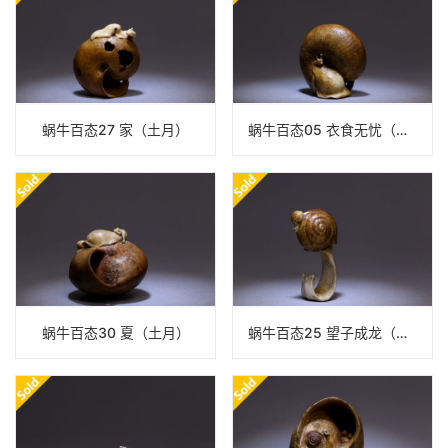
蜗牛百态27 家（土月）
蜗牛百态05 衣食无忧（土月）
蜗牛百态30 夏（土月）
蜗牛百态25 望子成龙（土月）