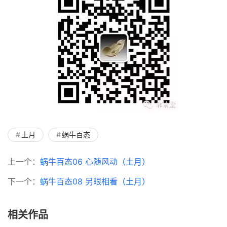
土月
蜗牛百态
上一个：
蜗牛百态06 心随风动（土月）
下一个：
蜗牛百态08 另眼相看（土月）
相关作品