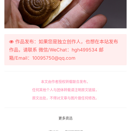
作品发布：如果您是独立创作人，也想在本站发布
作品，请联系 微信/WeChat：hgh499534 邮
箱/Email：10095750@qq.com
本文由作者授权转载联合发布，
任何其他个人与团体转载请注明原文链接，
原文出处，不得对文章与图片做任何修改。
更多资迅