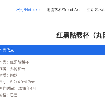
根付/Netsuke
潮流艺术/Trend Art
生活艺术/Li
红黑骷髅杯（丸
作品信息
作品：红黑骷髅杯
作者：丸冈和吾
材质：陶器
尺寸：5.2*4.9*6.7cm
创作时间：2019年4月
价格：已售