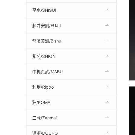
至水/SHISUI
藤井安刚/FUJII
斋藤美洲/Bishu
紫苑/SHION
中梶真武/MABU
利步/Rippo
狛/KOMA
三昧/Zanmai
道甫/DOUHO