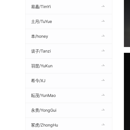
易鑫/TimYi
土月/TuYue
本/honey
谈子/Tanzi
羽昆/YuKun
希今/XJ
耘茂/YunMao
永贵/YongGui
冢虎/ZhongHu