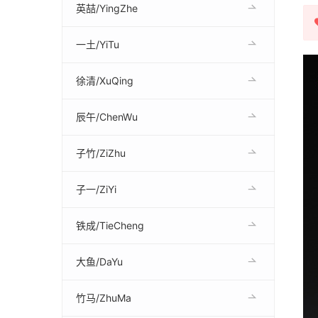
英喆/YingZhe
一土/YiTu
徐清/XuQing
辰午/ChenWu
子竹/ZiZhu
子一/ZiYi
铁成/TieCheng
大鱼/DaYu
竹马/ZhuMa