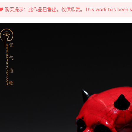
购买提示：此作品已售出，仅供欣赏。This work has been sold fo