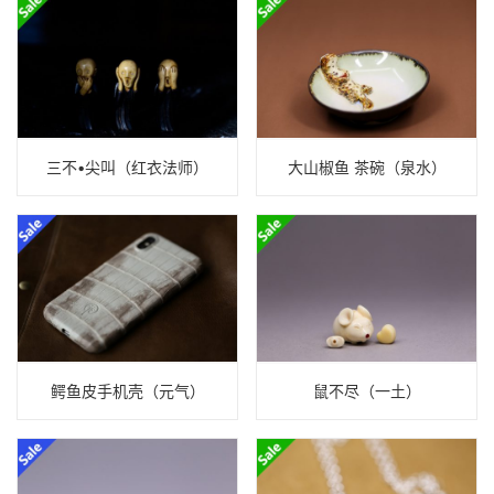
三不•尖叫（红衣法师）
大山椒鱼 茶碗（泉水）
鳄鱼皮手机壳（元气）
鼠不尽（一土）