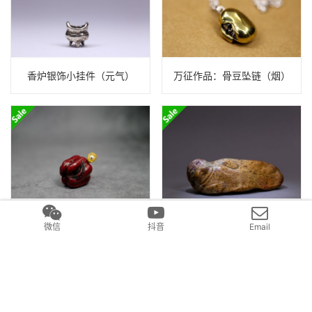
香炉银饰小挂件（元气）
万征作品：骨豆坠链（烟）
侧隙（本）
环斑海豹 置物（高涛）
微信
抖音
Email