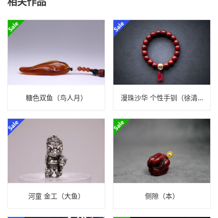
相关作品
糖色双鱼（鸟人月）
漫珠沙华 个性手钏（徐清）
河童 金工（大鱼）
侧隙（本）