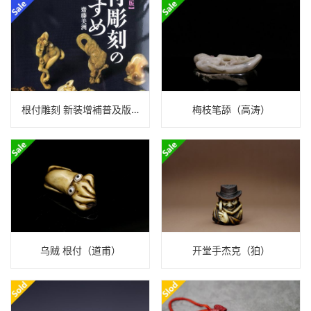
根付雕刻 新装增補普及版（斋藤美洲）
梅枝笔舔（高涛）
乌贼 根付（道甫）
开堂手杰克（狛）