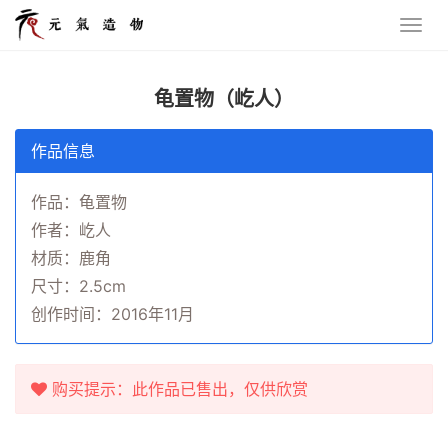
龟置物（屹人）
作品信息
作品：龟置物
作者：屹人
材质：鹿角
尺寸：2.5cm
创作时间：2016年11月
购买提示：此作品已售出，仅供欣赏