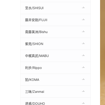
至水/SHISUI
藤井安刚/FUJII
斋藤美洲/Bishu
紫苑/SHION
中梶真武/MABU
利步/Rippo
狛/KOMA
三昧/Zanmai
道甫/DOUHO