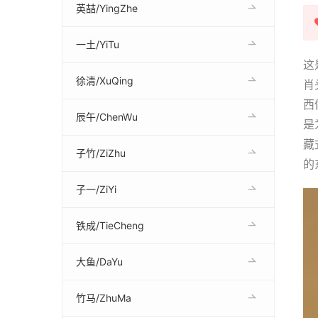
英喆/YingZhe
一土/YiTu
这
徐清/XuQing
肖
西
辰午/ChenWu
是
藏
子竹/ZiZhu
的
子一/ZiYi
铁成/TieCheng
大鱼/DaYu
竹马/ZhuMa