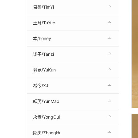
易鑫/TimYi
土月/TuYue
本/honey
谈子/Tanzi
羽昆/YuKun
希今/XJ
耘茂/YunMao
永贵/YongGui
冢虎/ZhongHu