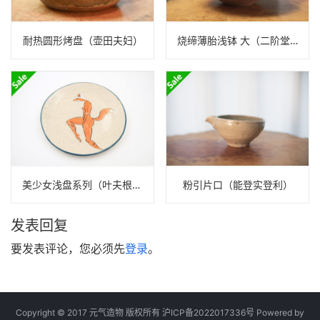
耐热圆形烤盘（壶田夫妇）
烧缔薄胎浅钵 大（二阶堂明弘）
美少女浅盘系列（叶夫根尼娅）N22A108
粉引片口（能登实登利）
发表回复
要发表评论，您必须先
登录
。
Copyright © 2017 元气造物 版权所有
沪ICP备2022017336号
Powered by