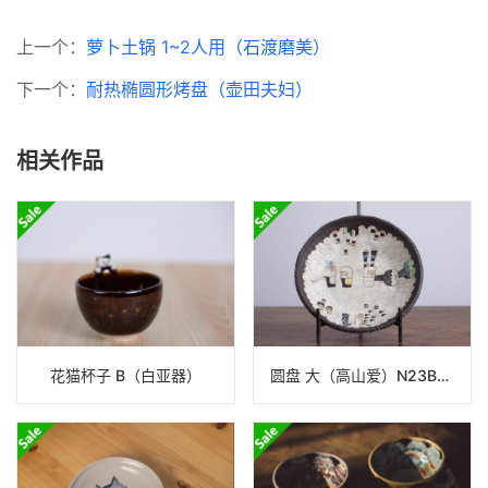
上一个：
萝卜土锅 1~2人用（石渡磨美）
下一个：
耐热椭圆形烤盘（壶田夫妇）
相关作品
花猫杯子 B（白亚器）
圆盘 大（高山爱）N23B373