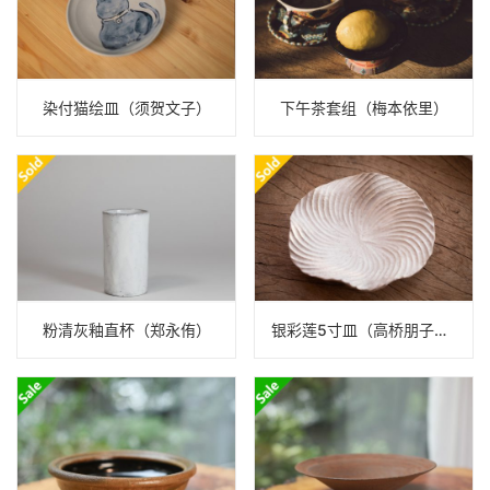
染付猫绘皿（须贺文子）
下午茶套组（梅本依里）
粉清灰釉直杯（郑永侑）
银彩莲5寸皿（高桥朋子）N23B445