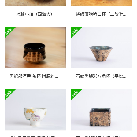
柿釉小皿（四海大）
烧缔薄胎猪口杯（二阶堂明弘）
黑织部酒吞 茶杯 附原箱（中岛春草）
石纹熏银彩八角杯（平松龙马）N23B513