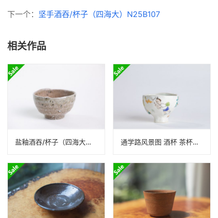
下一个：
坚手酒吞/杯子（四海大）N25B107
相关作品
盐釉酒吞/杯子（四海大）N25B118
通学路风景图 酒杯 茶杯（北井真衣）N24B322