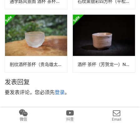
通学路风景图 酒杯 茶杯（北井真衣）N24B322
石纹熏银彩四方杯（平松龙马）N23B499
削纹酒杯茶杯（贵岛雄太朗）
酒杯 茶杯（芳贺龙一）N24B286
发表回复
要发表评论，您必须先
登录
。
微信
抖音
Email
Copyright © 2017 元气造物 版权所有
沪ICP备2022017336号
Powered by
和清堂