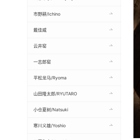
市野耕/Ichino
戴佳威
云井窑
一志郎窑
平松龙马/Ryoma
山田隆太郎/RYUTARO
小仓夏树/Natsuki
寒川义雄/Yoshio