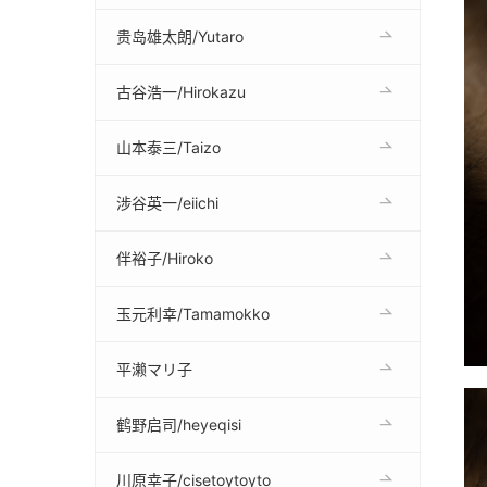
贵岛雄太朗/Yutaro
古谷浩一/Hirokazu
山本泰三/Taizo
涉谷英一/eiichi
伴裕子/Hiroko
玉元利幸/Tamamokko
平濑マリ子
鹤野启司/heyeqisi
川原幸子/cisetoytoyto