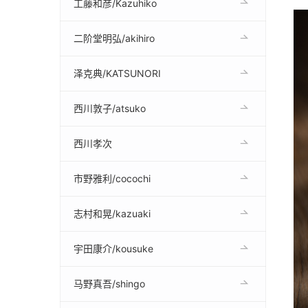
工藤和彦/Kazuhiko
二阶堂明弘/akihiro
泽克典/KATSUNORI
西川敦子/atsuko
西川孝次
市野雅利/cocochi
志村和晃/kazuaki
宇田康介/kousuke
马野真吾/shingo