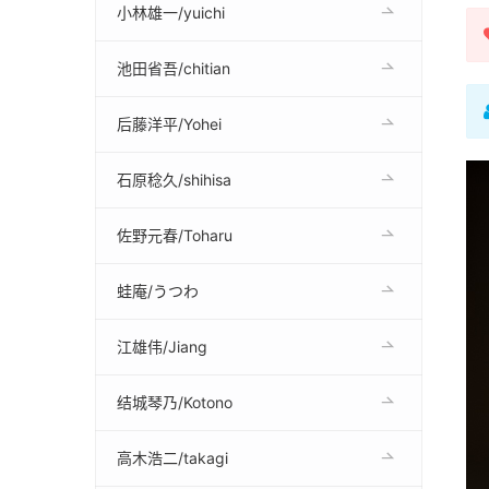
小林雄一/yuichi
池田省吾/chitian
后藤洋平/Yohei
石原稔久/shihisa
佐野元春/Toharu
蛙庵/うつわ
江雄伟/Jiang
结城琴乃/Kotono
高木浩二/takagi