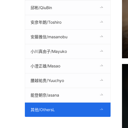
邱彬/QiuBin
安彦年朗/Toshiro
安藤雅信/masanobu
小川真由子/Mayuko
小澄正雄/Masao
腰越祐贵/Yuuchyo
能登朝奈/asana
其他/OthersL