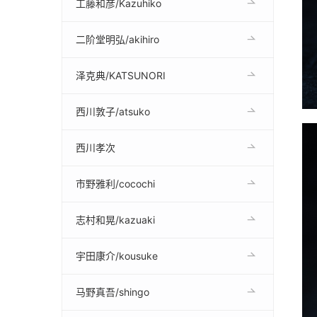
工藤和彦/Kazuhiko
二阶堂明弘/akihiro
泽克典/KATSUNORI
西川敦子/atsuko
西川孝次
市野雅利/cocochi
志村和晃/kazuaki
宇田康介/kousuke
马野真吾/shingo