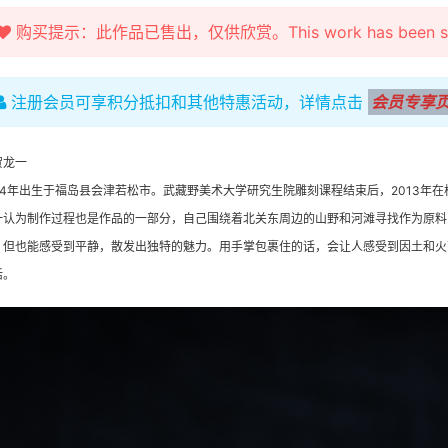
购买提示：此作品已售出，仅供欣赏。This work has been sold fo
注册会员可享积分抵扣和其他特惠活动，详情点击
会员专享
贺龙一
984年出生于福岛县会津若松市。武藏野美术大学研究生院雕刻课程结束后，2013
一认为制作过程也是作品的一部分，自己围绕着北关东周边的山野和河滩寻找作为原料
，但也能感受到平静，散发出独特的魅力。用手掌包裹住的话，会让人感受到因土和火
活。