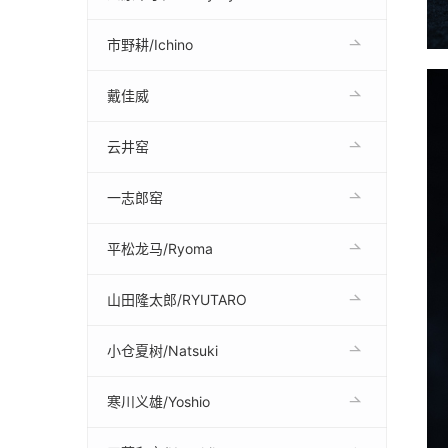
市野耕/Ichino
戴佳威
云井窑
一志郎窑
平松龙马/Ryoma
山田隆太郎/RYUTARO
小仓夏树/Natsuki
寒川义雄/Yoshio