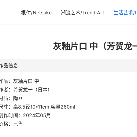
根付/Netsuke
潮流艺术/Trend Art
生活艺术/Li
灰釉片口 中（芳贺龙一
作品信息
作品：灰釉片口 中
作者：芳贺龙一（日本）
材质：陶器
尺寸：高8.5径10*11cm 容量260ml
创作时间：2024年05月
价格：已售