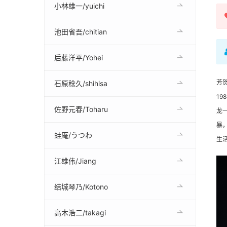
小林雄一/yuichi
池田省吾/chitian
后藤洋平/Yohei
芳
石原稔久/shihisa
1
佐野元春/Toharu
龙
暴
蛙庵/うつわ
生
江雄伟/Jiang
结城琴乃/Kotono
高木浩二/takagi