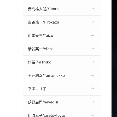
贵岛雄太朗/Yutaro
古谷浩一/Hirokazu
山本泰三/Taizo
涉谷英一/eiichi
伴裕子/Hiroko
玉元利幸/Tamamokko
平濑マリ子
鹤野启司/heyeqisi
川原幸子/cisetoytoyto