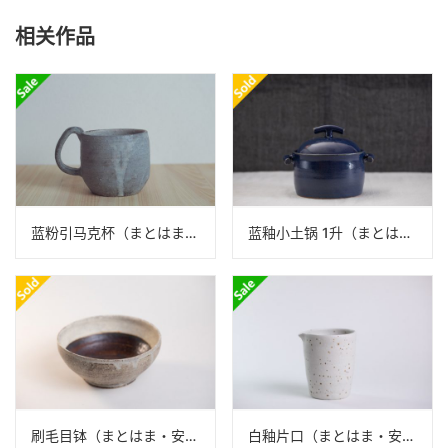
相关作品
蓝粉引马克杯（まとはま・安竹）
蓝釉小土锅 1升（まとはま・安竹）N24B085
刷毛目钵（まとはま・安竹）N24B453
白釉片口（まとはま・安竹）N24B454