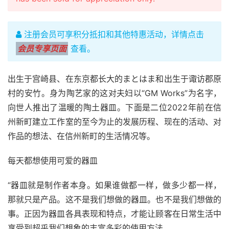
注册会员可享积分抵扣和其他特惠活动，详情点击
会员专享页面
查看。
出生于宫崎县、在东京都长大的まとはま和出生于诹访郡原
村的安竹。身为陶艺家的这对夫妇以“GM Works”为名字，
向世人推出了温暖的陶土器皿。下面是二位2022年前在信
州新町建立工作室的至今为止的发展历程、现在的活动、对
作品的想法、在信州新町的生活情况等。
每天都想使用可爱的器皿
“器皿就是制作者本身。如果谁做都一样，做多少都一样，
那就只是产品。这不是我们想做的器皿。也不是我们想做的
事。正因为器皿各具表现和特点，才能让顾客在日常生活中
享受到超乎我们想象的丰富多彩的使用方法。