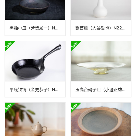
黑釉小皿（芳贺龙一）N24B295
鶴首瓶（大谷哲也）N22A149
平底铁锅（金史恭子）N25B037_1
玉高台硝子皿（小澄正雄）N22A344