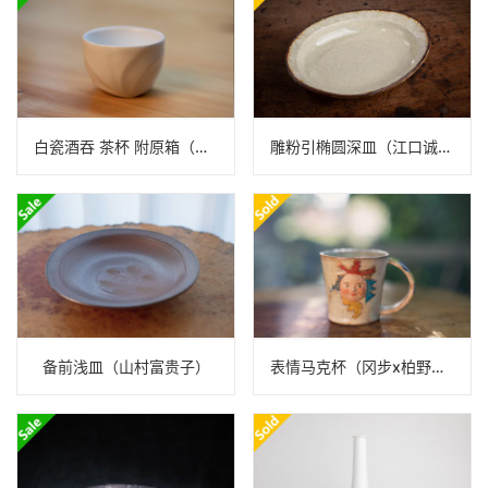
白瓷酒吞 茶杯 附原箱（井仓幸太郎）
雕粉引椭圆深皿（江口诚基）N23B341
备前浅皿（山村富贵子）
表情马克杯（冈步x柏野纪文）