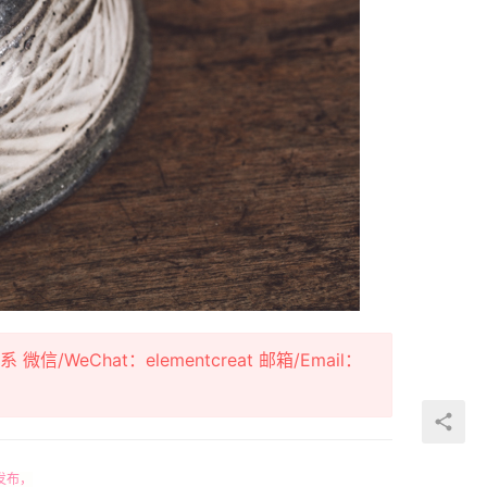
Chat：elementcreat 邮箱/Email：
发布，