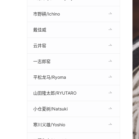
市野耕/Ichino
戴佳威
云井窑
一志郎窑
平松龙马/Ryoma
山田隆太郎/RYUTARO
小仓夏树/Natsuki
寒川义雄/Yoshio