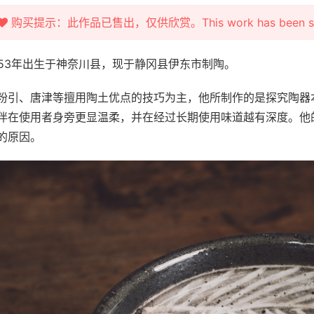
购买提示：此作品已售出，仅供欣赏。This work has been sold fo
953年出生于神奈川县，现于静冈县伊东市制陶。
粉引、唐津等擅用陶土优点的技巧为主，他所制作的是探究陶器
伴在使用者身旁更显温柔，并在经过长期使用味道越有深度。他
的原因。