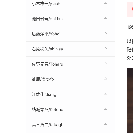
小林雄一/yuichi
池田省吾/chitian
1
后藤洋平/Yohei
以
石原稔久/shihisa
陪
处
佐野元春/Toharu
蛙庵/うつわ
江雄伟/Jiang
结城琴乃/Kotono
高木浩二/takagi