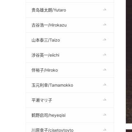
贵岛雄太朗/Yutaro
古谷浩一/Hirokazu
山本泰三/Taizo
涉谷英一/eiichi
伴裕子/Hiroko
玉元利幸/Tamamokko
平濑マリ子
鹤野启司/heyeqisi
川原幸子/cisetoytoyto