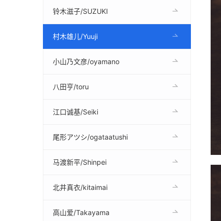
铃木滋子/SUZUKI
村木雄儿/Yuuji
小山乃文彦/oyamano
八田亨/toru
江口诚基/Seiki
尾形アツシ/ogataatushi
马渡新平/Shinpei
北井真衣/kitaimai
高山爱/Takayama