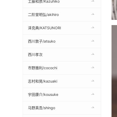
工藤和彦/Kazuhiko
二阶堂明弘/akihiro
泽克典/KATSUNORI
西川敦子/atsuko
西川孝次
市野雅利/cocochi
志村和晃/kazuaki
宇田康介/kousuke
马野真吾/shingo