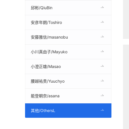
邱彬/QiuBin
安彦年朗/Toshiro
安藤雅信/masanobu
小川真由子/Mayuko
小澄正雄/Masao
腰越祐贵/Yuuchyo
能登朝奈/asana
其他/OthersL