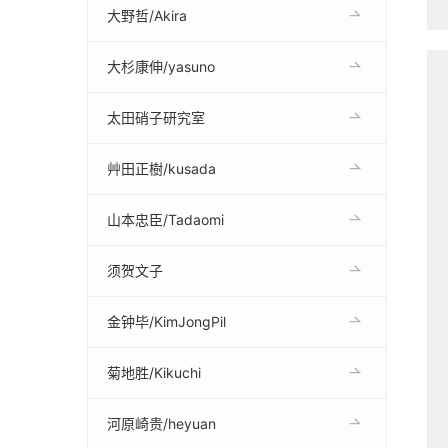
大野哲/Akira
大杉康伸/yasuno
太田硝子研究室
艸田正樹/kusada
山本忠臣/Tadaomi
须贺文子
金钟毕/KimJongPil
菊地胜/Kikuchi
河原崎贵/heyuan