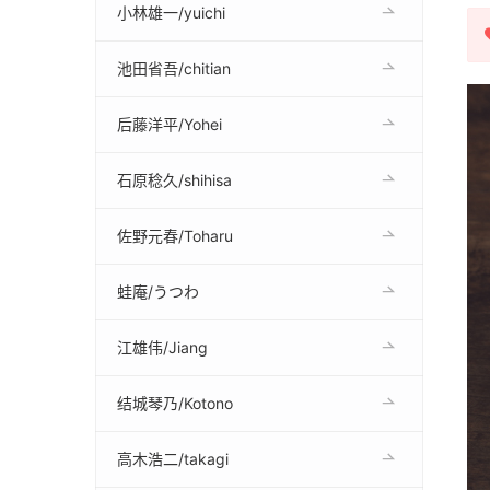
小林雄一/yuichi
池田省吾/chitian
后藤洋平/Yohei
石原稔久/shihisa
佐野元春/Toharu
蛙庵/うつわ
江雄伟/Jiang
结城琴乃/Kotono
高木浩二/takagi