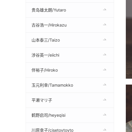
贵岛雄太朗/Yutaro
古谷浩一/Hirokazu
山本泰三/Taizo
涉谷英一/eiichi
伴裕子/Hiroko
玉元利幸/Tamamokko
平濑マリ子
鹤野启司/heyeqisi
川原幸子/cisetoytoyto