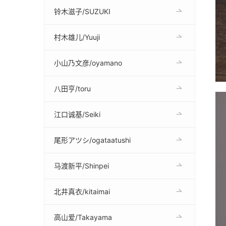
铃木滋子/SUZUKI
村木雄儿/Yuuji
小山乃文彦/oyamano
八田亨/toru
江口诚基/Seiki
尾形アツシ/ogataatushi
马渡新平/Shinpei
北井真衣/kitaimai
高山爱/Takayama