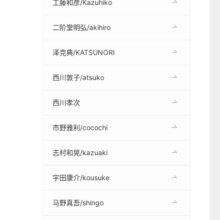
工藤和彦/Kazuhiko
二阶堂明弘/akihiro
泽克典/KATSUNORI
西川敦子/atsuko
西川孝次
市野雅利/cocochi
志村和晃/kazuaki
宇田康介/kousuke
马野真吾/shingo