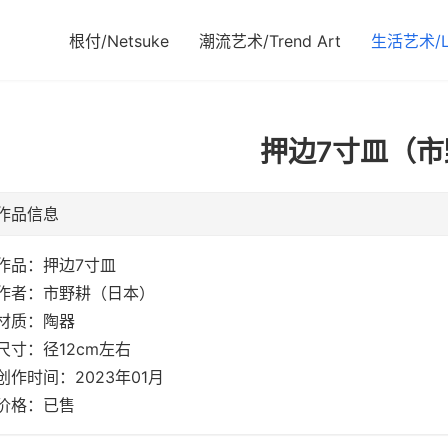
根付/Netsuke
潮流艺术/Trend Art
生活艺术/Li
押边7寸皿（市
作品信息
作品：押边7寸皿
作者：市野耕（日本）
材质：陶器
尺寸：径12cm左右
创作时间：2023年01月
价格：已售