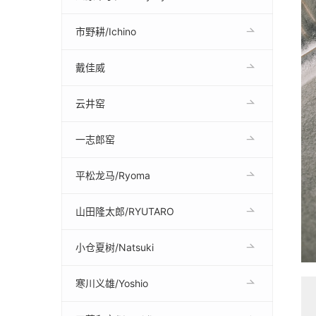
市野耕/Ichino
戴佳威
云井窑
一志郎窑
平松龙马/Ryoma
山田隆太郎/RYUTARO
小仓夏树/Natsuki
寒川义雄/Yoshio