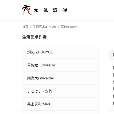
首页
生活艺术/Life Art
其他/OthersL
生活艺术作者
灼阅/ZHUOYUE
芳贺龙一/Ryuichi
四海大/shikaidai
まとはま・安竹
井上真利/Mari