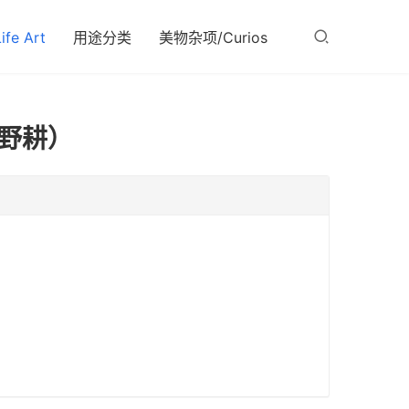
fe Art
用途分类
美物杂项/Curios
野耕）