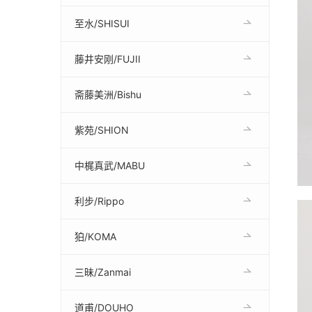
至水/SHISUI
藤井安刚/FUJII
斋藤美洲/Bishu
紫苑/SHION
中梶真武/MABU
利步/Rippo
狛/KOMA
三昧/Zanmai
道甫/DOUHO