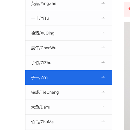
英喆/YingZhe
一土/YiTu
徐清/XuQing
辰午/ChenWu
子竹/ZiZhu
子一/ZiYi
铁成/TieCheng
大鱼/DaYu
竹马/ZhuMa