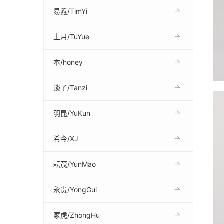
易鑫/TimYi
土月/TuYue
本/honey
谈子/Tanzi
羽昆/YuKun
希今/XJ
耘茂/YunMao
永贵/YongGui
冢虎/ZhongHu