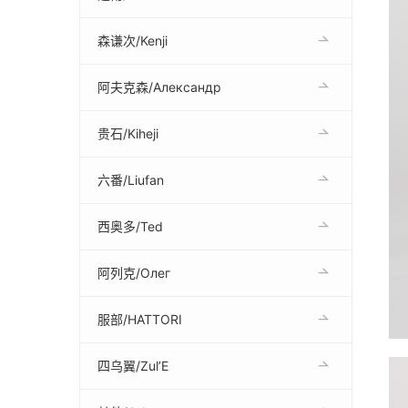
森谦次/Kenji
阿夫克森/Александр
贵石/Kiheji
六番/Liufan
西奥多/Ted
阿列克/Олег
服部/HATTORI
四乌翼/Zul’E