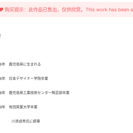
购买提示：此作品已售出，仅供欣赏。This work has been sold fo
歴
976年 鹿児島県に生まれる
996年 日本デザイナー学院卒業
998年 鹿児島県工業技術センター陶芸部卒業
99年 有田窯業大学卒業
添貞秀氏に師事