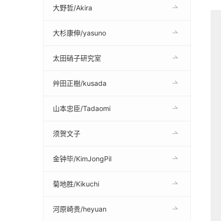
大野哲/Akira
大杉康伸/yasuno
太田硝子研究室
艸田正樹/kusada
山本忠臣/Tadaomi
须贺文子
金钟毕/KimJongPil
菊地胜/Kikuchi
河原崎贵/heyuan