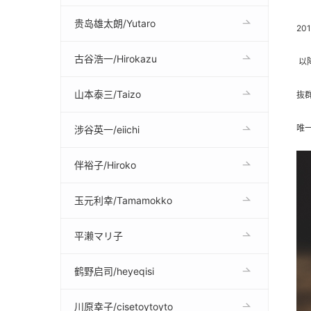
贵岛雄太朗/Yutaro
20
古谷浩一/Hirokazu
以
山本泰三/Taizo
抜
​
涉谷英一/eiichi
伴裕子/Hiroko
玉元利幸/Tamamokko
平濑マリ子
鹤野启司/heyeqisi
川原幸子/cisetoytoyto