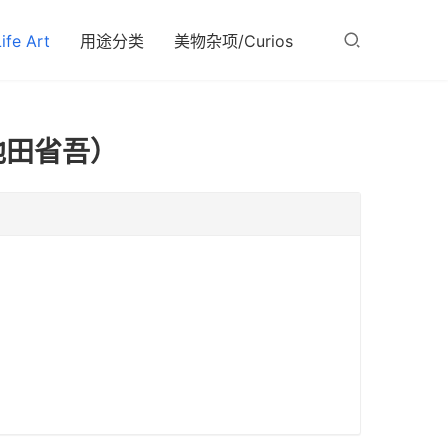
fe Art
用途分类
美物杂项/Curios
池田省吾）