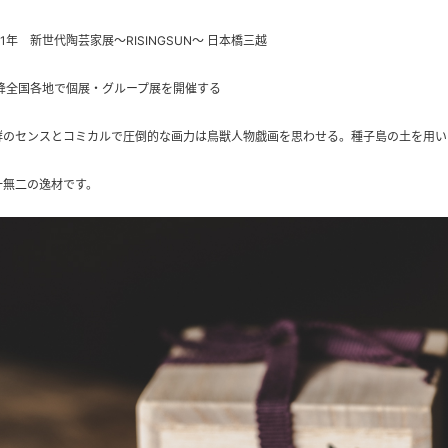
11年 新世代陶芸家展～RISINGSUN～ 日本橋三越
降全国各地で個展・グループ展を開催する
群のセンスと​コミカルで圧倒的な画力は鳥獣人物戯画を思わせる。種子島の土を用
唯一無二の逸材です。