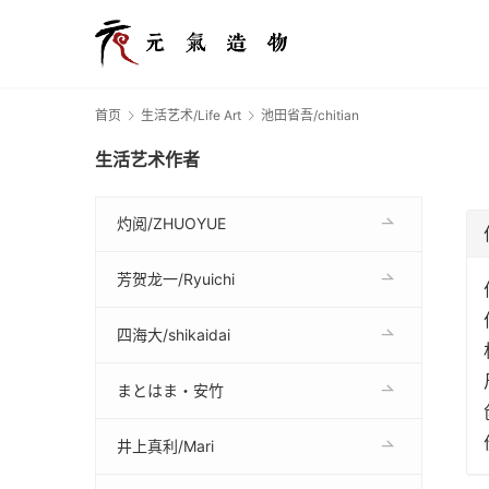
首页
生活艺术/Life Art
池田省吾/chitian
生活艺术作者
灼阅/ZHUOYUE
芳贺龙一/Ryuichi
四海大/shikaidai
まとはま・安竹
井上真利/Mari