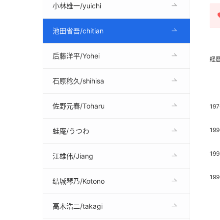
小林雄一/yuichi
池田省吾/chitian
后藤洋平/Yohei
経
石原稔久/shihisa
佐野元春/Toharu
1
1
蛙庵/うつわ
1
江雄伟/Jiang
19
结城琴乃/Kotono
川
高木浩二/takagi