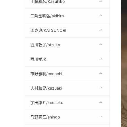
工藤和彦/Kazuhiko
二阶堂明弘/akihiro
泽克典/KATSUNORI
西川敦子/atsuko
西川孝次
市野雅利/cocochi
志村和晃/kazuaki
宇田康介/kousuke
马野真吾/shingo