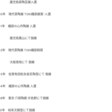
鹿児島県陶芸展入選
00年 現代茶陶展 TOKI織部銀賞･入選
01年 織部の心作陶展 入選
児島鳳山にて個展
02年 現代茶陶展 TOKI織部銅賞
阪南地にて 個展
003年 佐賀有田松永仮名陶苑にて 個展
04年 織部の心作陶展 入選
08年 東京 穴窯陶廊 炎色野にて個展
010年 岐阜文錦堂にて個展