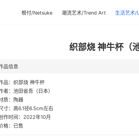
根付/Netsuke
潮流艺术/Trend Art
生活艺术/Li
织部烧 神牛杯（
作品信息
作品：织部烧 神牛杯
作者：池田省吾（日本）
材质：陶器
尺寸：高6.1径6.5cm左右
创作时间：2022年10月
价格：已售