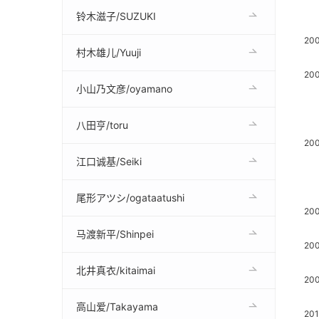
铃木滋子/SUZUKI
20
村木雄儿/Yuuji
20
小山乃文彦/oyamano
鹿
八田亨/toru
20
江口诚基/Seiki
大
尾形アツシ/ogataatushi
2
马渡新平/Shinpei
20
北井真衣/kitaimai
20
高山爱/Takayama
2