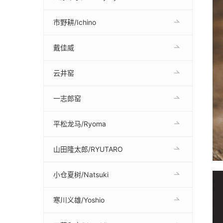
市野耕/Ichino
戴佳威
云井窑
一志郎窑
平松龙马/Ryoma
山田隆太郎/RYUTARO
小仓夏树/Natsuki
寒川义雄/Yoshio