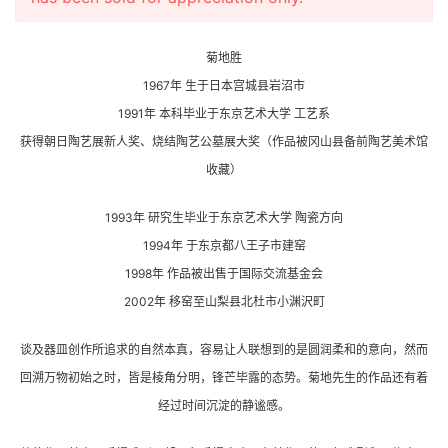
菊地胜
1967年 生于日本宫城县岩沼市
1991年 本科毕业于东京艺术大学 工艺系
获得朝日陶艺展新人奖、烧结陶艺公墓展大奖（作品被冈山县备前陶艺美术馆
收藏）
1993年 研究生毕业于东京艺术大学 陶瓷方向
1994年 于东京都八王子市建窑
1998年 作品被出售于国际交流基金会
2002年 移窑至山梨县北杜市小渊沢町
谈及器皿创作所追求的自然本真，容易让人联想到的是圆润柔和的意向，然而
回溯万物初始之时，皆是棱角分明，锋芒毕露的态势。菊地先生的作品还有着
经过时间沉淀的静谧感。