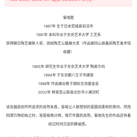
菊地胜
1967年 生于日本宫城县岩沼市
1991年 本科毕业于东京艺术大学 工艺系
获得朝日陶艺展新人奖、烧结陶艺公墓展大奖（作品被冈山县备前陶艺美术馆
收藏）
1993年 研究生毕业于东京艺术大学 陶瓷方向
1994年 于东京都八王子市建窑
1998年 作品被出售于国际交流基金会
2002年 移窑至山梨县北杜市小渊沢町
谈及器皿创作所追求的自然本真，容易让人联想到的是圆润柔和的意向，然而
回溯万物初始之时，皆是棱角分明，锋芒毕露的态势。菊地先生的作品还有着
经过时间沉淀的静谧感。