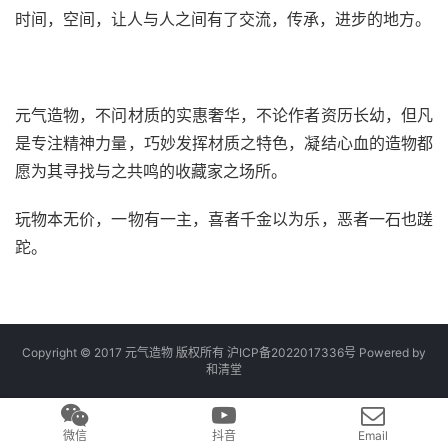
时间，空间，让人与人之间有了交流，传承，进步的地方。
元气造物，不问材质的实惠奢华，不论作者资历长幼，但凡
是专注精神力量，巧妙发挥材质之特色，凝结心血的造物都
愿为其寻找与之共鸣的收藏家之场所。
玩物本无价，一物有一主，喜者千金以为乐，恶者一石也蹉
跎。
Copyright © 2017 元气造物 版权所有
沪ICP备2022017336号
Powered by
和清堂
微信
抖音
Email